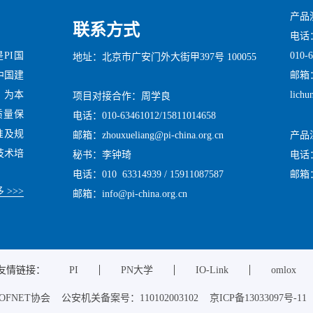
产品
联系方式
电话：0
010-
是PI国
地址：北京市广安门外大街甲397号 100055
邮箱：x
中国建
lichu
心，为本
项目对接合作：周学良
供质量保
电话：010-63461012/15811014658
标准及规
产品
邮箱：zhouxueliang@pi-china.org.cn
技术培
电话：0
秘书：李钟琦
邮箱：i
电话：010 63314939 / 15911087587
 >>>
邮箱：info@pi-china.org.cn
友情链接：
PI
PN大学
IO-Link
omlox
PROFNET协会 公安机关备案号：110102003102 京ICP备13033097