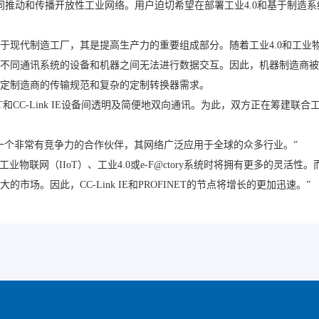
在于共同推动和传播开放性工业网络。用户迫切希望在部署工业4.0和基于制
现代制造工厂，其是提高生产力的重要组成部分。随着工业4.0和工业物
不同通讯系统的设备和机器之间无法进行数据交互。因此，机器制造商被
定制造商的传输规范和复杂的定制转换器需求。
NET和CC-Link IE设备间透明及简便地双向通讯。为此，双方正在筹
-Link协会是一个非常有竞争力的合作伙伴，其网络广泛应用于全球的众多行业。”
业物联网（IIoT）、工业4.0或e-F@ctory系统时将拥有更多的灵活性
场。因此，CC-Link IE和PROFINET的节点将增长的更加迅速。”