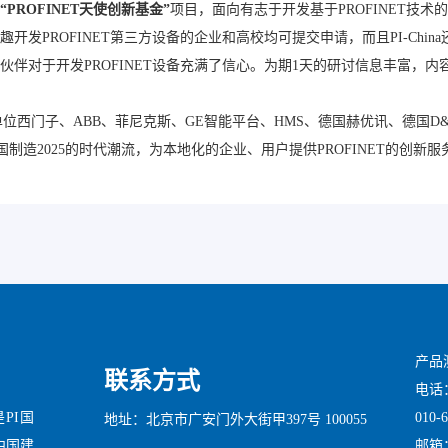
“PROFINET天使创新基金”
项目，面向有志于开发基于PROFINET技
PROFINET第三方设备的企业和高校均可提交申请，而且PI-China
伴对于开发PROFINET设备充满了信心。为期1天的研讨信息丰富，
员单位西门子、ABB、菲尼克斯、GE智能平台、HMS、德国赫优讯、德国D
中国制造2025的时代潮流，为本地化的企业、用户提供PROFINET的创新服
产品
联系方式
电话：0
010-
是PI国
地址：北京市广安门外大街甲397号 100055
邮箱：x
中国建