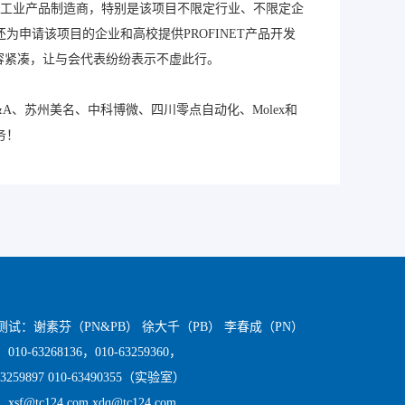
术的工业产品制造商，特别是该项目不限定行业、不限定企
还为申请该项目的企业和高校提供PROFINET产品开发
内容紧凑，让与会代表纷纷表示不虚此行。
&A、苏州美名、中科博微、四川零点自动化、Molex和
务！
测试：谢素芬（PN&PB） 徐大千（PB） 李春成（PN）
10-63268136，010-63259360，
63259897 010-63490355（实验室）
sf@tc124.com xdq@tc124.com