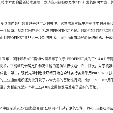
INET技术方面的最新技术进展、成功应用经验以及本地化开发的解决方案
造受到国内各行各业越来越广泛的关注。这意味着实际生产制造中的设备
、创新的回应是：标准的PROFINET协议。PROFINET是PROFIBU
且PROFINET并非是一项新的技术，而是面向市场经验证的成熟、开
r先生宣布：国际知名ARC咨询公司发布了关于“PROFINET成为工业4.0主干
用创新技术，它能够凭借确定性和高性能的通信进行快速生产；其次，对于机
优化；第三，现代先进制造业已经开始在全球各行各业采用PROFINET
通信组织还为此开发了非常完善的基础性行规，比如PROFIsafe用于安全领域，
，为智能制造2025和工业4.0的应用和发展奠定了坚实的基础。
造2025”国家战略和“互联网+”行动计划的实施，PI-China积极