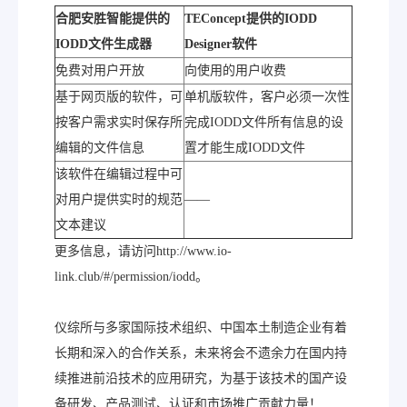
合肥安胜智能提供的
TEConcept
提供的IODD
IODD
文件生成器
Designer
软件
免费对用户开放
向使用的用户收费
基于网页版的软件，可
单机版软件，客户必须一次性
按客户需求实时保存所
完成IODD文件所有信息的设
编辑的文件信息
置才能生成IODD文件
该软件在编辑过程中可
对用户提供实时的规范
——
文本建议
更多信息，请访问http://www.io-
link.club/#/permission/iodd。
仪综所与多家国际技术组织、中国本土制造企业有着
长期和深入的合作关系，未来将会不遗余力在国内持
续推进前沿技术的应用研究，为基于该技术的国产设
备研发、产品测试、认证和市场推广贡献力量！