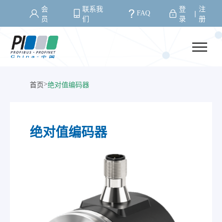
会
联系我
登
注
FAQ
丨
员
们
录
册
>
首页
绝对值编码器
绝对值编码器