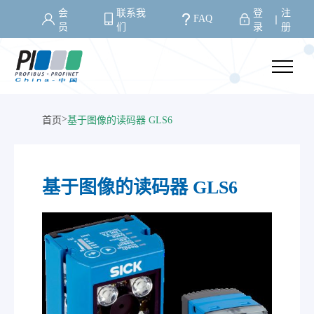
会
联系我
登
注
FAQ
丨
员
们
录
册
>
首页
基于图像的读码器 GLS6
基于图像的读码器 GLS6