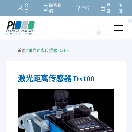
会
联系我
登
注
FAQ
丨
员
们
录
册
>
首页
激光距离传感器 Dx100
激光距离传感器 Dx100