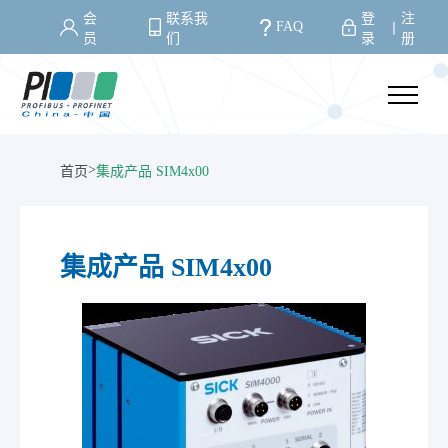
会
联系我
登
注
FAQ
丨
员
们
录
册
>
首页
集成产品 SIM4x00
集成产品 SIM4x00