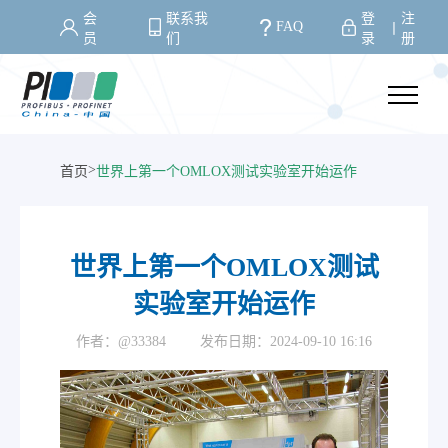
会
联系我
登
注
FAQ
丨
员
们
录
册
>
首页
世界上第一个OMLOX测试实验室开始运作
世界上第一个OMLOX测试
实验室开始运作
作者：@33384
发布日期：2024-09-10 16:16