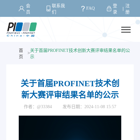
会
联系我
登
注
FAQ
丨
员
们
录
册
首
关于首届PROFINET技术创新大赛评审结果名单的公
>
页
示
关于首届PROFINET技术创
新大赛评审结果名单的公示
作者：@33384
发布日期：2024-11-08 15:57