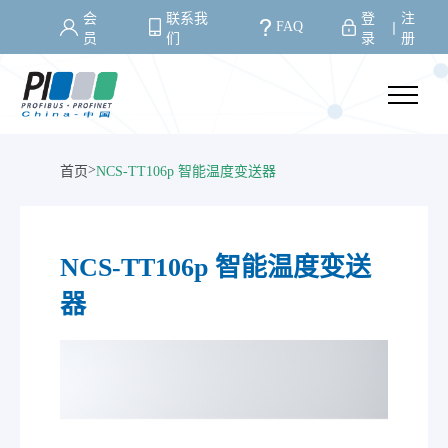
会
联系我
登
注
FAQ
丨
员
们
录
册
>
首页
NCS-TT106p 智能温度变送器
NCS-TT106p 智能温度变送
器