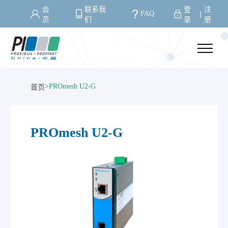
会
联系我
登
注
FAQ
丨
员
们
录
册
>
PROmesh U2-G
首页
PROmesh U2-G