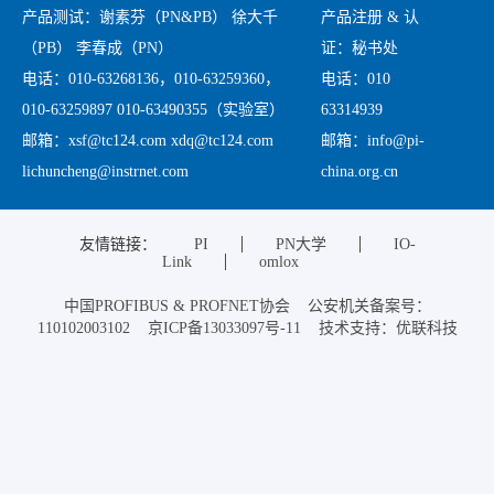
产品测试：谢素芬（PN&PB） 徐大千
产品注册 & 认
（PB） 李春成（PN）
证：秘书处
电话：010-63268136，010-63259360，
电话：010
010-63259897 010-63490355（实验室）
63314939
邮箱：xsf@tc124.com xdq@tc124.com
邮箱：info@pi-
lichuncheng@instrnet.com
china.org.cn
友情链接：
PI
PN大学
IO-
Link
omlox
中国PROFIBUS & PROFNET协会 公安机关备案号：
110102003102 京ICP备13033097号-11 技术支持：优联科技