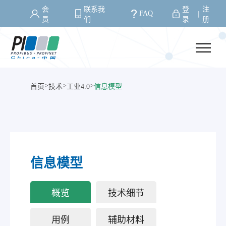
会
联系我
登
注
FAQ
丨
员
们
录
册
>
>
>
首页
技术
工业4.0
信息模型
信息模型
概览
技术细节
用例
辅助材料