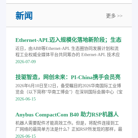
新闻
更多 >>
Ethernet-APL迈入规模化落地新阶段；生态
圈联合发布APL选型手册
近日，由ABB等Ethernet-APL 生态圈协同发展计划和流
程工业权威全媒体平台共同筹办的 Ethernet-APL 技术应
用巡回研讨会首站落地浙江宁波。会上，生态圈成员单
2026-07-09
位联合发布《Ethernet-APL 产品选型手册》。依托领先
工业以太网技术与深耕行业的实践积淀，ABB 致力于助
技驱智造，网创未来：PI-China携手会员亮
力广大流程工业用户打通端到端完整数据链路，打破传
相华南工博会并成功举办PROFINET技术路
统数据孤岛，为工厂智能化转型和迈向AI驱动的自主智
2026年6月10日至12日，备受瞩目的2026华南国际工业博
能运营夯实数据根基。
演
览会（以下简称“华南工博会”）在深圳国际会展中心（宝
安新馆）盛大举行。作为工业通信与自动化技术领域的
2026-06-15
权威行业组织，中国机电一体化技术应用协会现场总线
专业委员会（PI-China）携手多家会员单位亮相本次盛
Anybus CompactCom B40 助力RSP机器人
会，并同期举办了“技驱智造 网创未来”2026年
配件客户实现PROFINET等主流协议
PROFINET技术路演，全面展示了以PROFINET技术为核
机器人需要配件才能高效工作。但是，将配件连接到工
心的工业通信创新成果，成为本届展会推动制造业数字
厂网络的最简单方法是什么？正如RSP所发现的那样，最
化转型的一大亮点。
简单的方法是使用Anybus的现成产品和专业知识。
2026-06-15