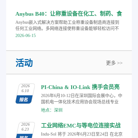
Anybus B40：让称重设备在化工、制药、食
品行业任意切换PROFINET等主流协议
Anybus嵌入式解决方案帮助工业称重设备制造商连接到
任何工业网络。多网络连接使称重设备能够轻松访问不
同的控制系统，加快了上市时间。
2026-06-15
活动
更多 >>
2026
PI-China & IO-Link 携手会员亮
6.10
相2026华南国际工业博览会
2026年6月10-12日在深圳国际会展中心，中
国机电一体化技术应用协会现场总线专业
委员会（PI-China）作为常驻展商，携手PI-
地点：深圳
China会员，共同展示在智能制造、工业物
联、自动化控制及智能传感等领域的研究
2026
工业网络EMC与等电位连接实战
成果与创新应用，涵盖丰富多元的数字化
6.23
转型通信解决方案。届时，观众可参与现
培训通知
Indu-Sol 将于 2026年6月23日至24日 在北京