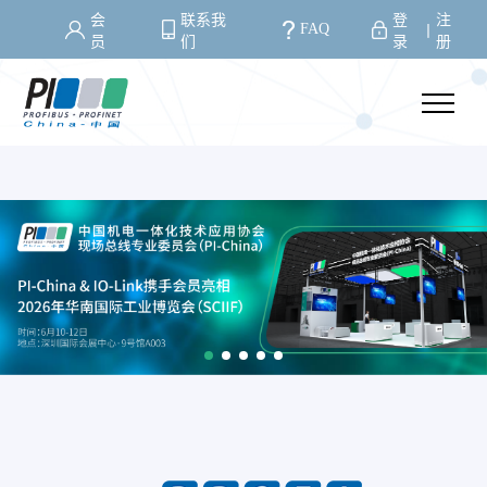
会
联系我
登
注
FAQ
丨
员
们
录
册