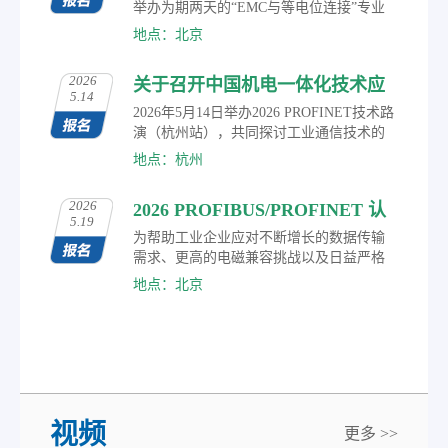
场技术交流、合作洽谈，深度洞察自动化
举办为期两天的“EMC与等电位连接”专业
技术前沿趋势。
培训课程。通过理论讲解、案例分析与现
地点：北京
场测量相结合的方式，系统解析工业网络
中电磁兼容（EMC）、屏蔽、接地及等电
2026
关于召开中国机电一体化技术应
位连接的关键问题。
5.14
用协会现场总线专业委员会 2026
2026年5月14日举办2026 PROFINET技术路
PROFINET技术路演（杭州站）
演（杭州站），共同探讨工业通信技术的
最新进展、应用实践及未来趋势。
的通知
地点：杭州
2026
2026 PROFIBUS/PROFINET 认
5.19
证工程师技术培训报名
为帮助工业企业应对不断增长的数据传输
需求、更高的电磁兼容挑战以及日益严格
的网络安全要求，盈速工业通讯技术（北
地点：北京
京）有限公司正式发布2026年度工业网络
通讯技术培训计划，诚邀广大工业自动化
及网络技术专业人士报名参加。
视频
更多 >>