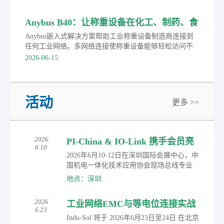
Anybus B40：让称重设备在化工、制药、食
品行业任意切换PROFINET等主流协议
Anybus嵌入式解决方案帮助工业称重设备制造商连接到
任何工业网络。多网络连接使称重设备能够轻松访问不
同的控制系统，加快了上市时间。
2026-06-15
活动
更多 >>
2026
PI-China & IO-Link 携手会员亮
6.10
相2026华南国际工业博览会
2026年6月10-12日在深圳国际会展中心，中
国机电一体化技术应用协会现场总线专业
委员会（PI-China）作为常驻展商，携手PI-
地点：深圳
China会员，共同展示在智能制造、工业物
联、自动化控制及智能传感等领域的研究
2026
工业网络EMC与等电位连接实战
成果与创新应用，涵盖丰富多元的数字化
6.23
转型通信解决方案。届时，观众可参与现
培训通知
Indu-Sol 将于 2026年6月23日至24日 在北京