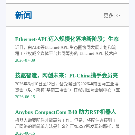
新闻
更多 >>
Ethernet-APL迈入规模化落地新阶段；生态
圈联合发布APL选型手册
近日，由ABB等Ethernet-APL 生态圈协同发展计划和流
程工业权威全媒体平台共同筹办的 Ethernet-APL 技术应
用巡回研讨会首站落地浙江宁波。会上，生态圈成员单
2026-07-09
位联合发布《Ethernet-APL 产品选型手册》。依托领先
工业以太网技术与深耕行业的实践积淀，ABB 致力于助
技驱智造，网创未来：PI-China携手会员亮
力广大流程工业用户打通端到端完整数据链路，打破传
相华南工博会并成功举办PROFINET技术路
统数据孤岛，为工厂智能化转型和迈向AI驱动的自主智
2026年6月10日至12日，备受瞩目的2026华南国际工业博
能运营夯实数据根基。
演
览会（以下简称“华南工博会”）在深圳国际会展中心（宝
安新馆）盛大举行。作为工业通信与自动化技术领域的
2026-06-15
权威行业组织，中国机电一体化技术应用协会现场总线
专业委员会（PI-China）携手多家会员单位亮相本次盛
Anybus CompactCom B40 助力RSP机器人
会，并同期举办了“技驱智造 网创未来”2026年
配件客户实现PROFINET等主流协议
PROFINET技术路演，全面展示了以PROFINET技术为核
机器人需要配件才能高效工作。但是，将配件连接到工
心的工业通信创新成果，成为本届展会推动制造业数字
厂网络的最简单方法是什么？正如RSP所发现的那样，最
化转型的一大亮点。
简单的方法是使用Anybus的现成产品和专业知识。
2026-06-15