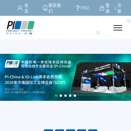
会
联系我
登
注
FAQ
丨
员
们
录
册