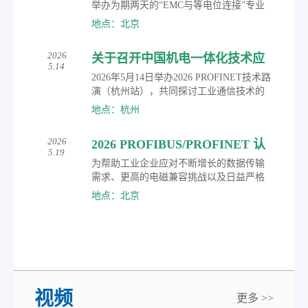
场技术交流、合作洽谈，深度洞察自动化
举办为期两天的“EMC与等电位连接”专业
技术前沿趋势。
培训课程。通过理论讲解、案例分析与现
地点：北京
场测量相结合的方式，系统解析工业网络
中电磁兼容（EMC）、屏蔽、接地及等电
2026
关于召开中国机电一体化技术应
位连接的关键问题。
5.14
用协会现场总线专业委员会 2026
2026年5月14日举办2026 PROFINET技术路
PROFINET技术路演（杭州站）
演（杭州站），共同探讨工业通信技术的
最新进展、应用实践及未来趋势。
的通知
地点：杭州
2026
2026 PROFIBUS/PROFINET 认
5.19
证工程师技术培训报名
为帮助工业企业应对不断增长的数据传输
需求、更高的电磁兼容挑战以及日益严格
的网络安全要求，盈速工业通讯技术（北
地点：北京
京）有限公司正式发布2026年度工业网络
通讯技术培训计划，诚邀广大工业自动化
及网络技术专业人士报名参加。
视频
更多 >>