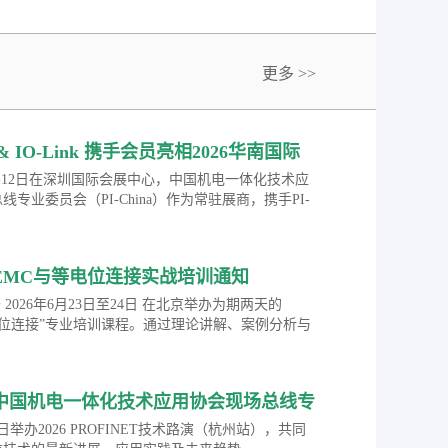
更多 >>
a & IO-Link 携手会员亮相2026华南国际
会
月10-12日在深圳国际会展中心，中国机电一体化技术应
专业委员会（PI-China）作为常驻展商，携手PI-
员，共同展示在智能制造、工业物联、自动化控制及智能
的研究成果与创新应用，涵盖丰富多元的数字化转型
案。届时，观众可参与现场技术交流、合作洽谈，深
EMC与等电位连接实战培训通知
化技术前沿趋势。
 将于 2026年6月23日至24日 在北京举办为期两天的
电位连接”专业培训课程。通过理论讲解、案例分析与
结合的方式，系统解析工业网络中电磁兼容
屏蔽、接地及等电位连接的关键问题。
中国机电一体化技术应用协会现场总线专
2026 PROFINET技术路演（杭州站）的
14日举办2026 PROFINET技术路演（杭州站），共同