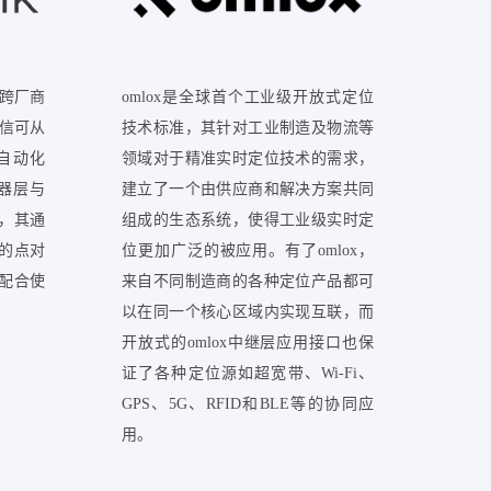
的跨厂商
omlox是全球首个工业级开放式定位
其通信可从
技术标准，其针对工业制造及物流等
自动化
领域对于精准实时定位技术的需求，
行器层与
建立了一个由供应商和解决方案共同
，其通
组成的生态系统，使得工业级实时定
的点对
位更加广泛的被应用。有了omlox，
配合使
来自不同制造商的各种定位产品都可
以在同一个核心区域内实现互联，而
开放式的omlox中继层应用接口也保
证了各种定位源如超宽带、Wi-Fi、
GPS、5G、RFID和BLE等的协同应
用。