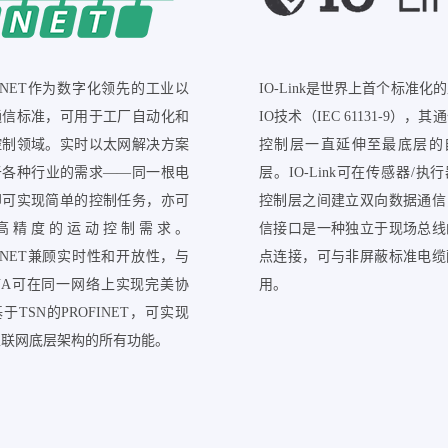
FINET作为数字化领先的工业以
IO-Link是世界上首个标准化
通信标准，可用于工厂自动化和
IO技术（IEC 61131-9），
控制领域。实时以太网解决方案
控制层一直延伸至最底层的
于各种行业的需求——同一根电
层。IO-Link可在传感器/执
即可实现简单的控制任务，亦可
控制层之间建立双向数据通信
高精度的运动控制需求。
信接口是一种独立于现场总线
FINET兼顾实时性和开放性，与
点连接，可与非屏蔽标准电缆
 UA可在同一网络上实现完美协
用。
于TSN的PROFINET，可实现
互联网底层架构的所有功能。