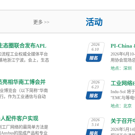
活动
更多 >>
2026
；生态圈联合发布APL
PI-Chin
6.10
工业博览
展计划和流程工业权威全媒体平台
2026年6
会首站落地浙江宁波。会上，生态
用协会现场总线
手册》。依托领先工业以太网技
China会
地点：深圳
流程工业用户打通端到端完整
传感等领域
迈向AI驱动的自主智能运
通信解决方
会员亮相华南工博会并
2026
工业网络
度洞察自动
6.23
际工业博览会（以下简称“华南
Indu-Sol
举行。作为工业通信与自动
“EMC与等
应用协会现场总线专业委员
现场测量相
地点：北京
并同期举办了“技驱智造 网
（EMC）、
PROFINET技术为核心的工
SP机器人配件客户实现
2026
关于召开
转型的一大亮点。
5.14
到工厂网络的最简单方法是
业委员会 
2026年5月
nybus的现成产品和专业