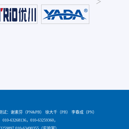
测试：谢素芬（PN&PB） 徐大千（PB） 李春成（PN）
10-63268136，010-63259360，
63259897 010-63490355（实验室）