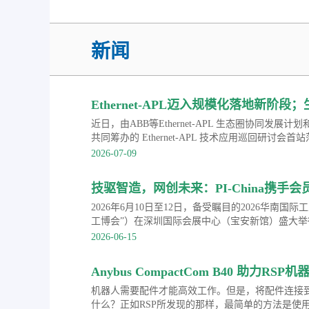
新闻
Ethernet-APL迈入规模化落地新阶段
选型手册
近日，由ABB等Ethernet-APL 生态圈协同发
共同筹办的 Ethernet-APL 技术应用巡回研讨
圈成员单位联合发布《Ethernet-APL 产品选型
2026-07-09
术与深耕行业的实践积淀，ABB 致力于助力广大
数据链路，打破传统数据孤岛，为工厂智能化转型和
技驱智造，网创未来：PI-China携手
营夯实数据根基。
成功举办PROFINET技术路演
2026年6月10日至12日，备受瞩目的2026华南国
工博会”）在深圳国际会展中心（宝安新馆）盛大
化技术领域的权威行业组织，中国机电一体化技术
2026-06-15
会（PI-China）携手多家会员单位亮相本次盛会，
创未来”2026年PROFINET技术路演，全面展示了以
Anybus CompactCom B40 助力R
业通信创新成果，成为本届展会推动制造业数字化
PROFINET等主流协议
机器人需要配件才能高效工作。但是，将配件连接
什么？正如RSP所发现的那样，最简单的方法是使用A