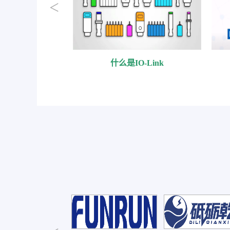
ox简介
什么是IO-Link