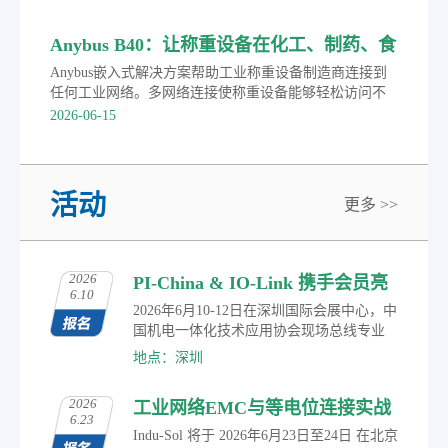
Anybus B40：让称重设备在化工、制药、食
品行业任意切换PROFINET等主流协议
Anybus嵌入式解决方案帮助工业称重设备制造商连接到
任何工业网络。多网络连接使称重设备能够轻松访问不
同的控制系统，加快了上市时间。
2026-06-15
活动
更多 >>
2026
PI-China & IO-Link 携手会员亮
6.10
相2026华南国际工业博览会
2026年6月10-12日在深圳国际会展中心，中
国机电一体化技术应用协会现场总线专业
委员会（PI-China）作为常驻展商，携手PI-
地点：深圳
China会员，共同展示在智能制造、工业物
联、自动化控制及智能传感等领域的研究
2026
工业网络EMC与等电位连接实战
成果与创新应用，涵盖丰富多元的数字化
6.23
转型通信解决方案。届时，观众可参与现
培训通知
Indu-Sol 将于 2026年6月23日至24日 在北京