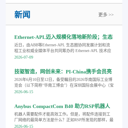
新闻
更多 >>
Ethernet-APL迈入规模化落地新阶段；生态
圈联合发布APL选型手册
近日，由ABB等Ethernet-APL 生态圈协同发展计划和流
程工业权威全媒体平台共同筹办的 Ethernet-APL 技术应
用巡回研讨会首站落地浙江宁波。会上，生态圈成员单
2026-07-09
位联合发布《Ethernet-APL 产品选型手册》。依托领先
工业以太网技术与深耕行业的实践积淀，ABB 致力于助
技驱智造，网创未来：PI-China携手会员亮
力广大流程工业用户打通端到端完整数据链路，打破传
相华南工博会并成功举办PROFINET技术路
统数据孤岛，为工厂智能化转型和迈向AI驱动的自主智
2026年6月10日至12日，备受瞩目的2026华南国际工业博
能运营夯实数据根基。
演
览会（以下简称“华南工博会”）在深圳国际会展中心（宝
安新馆）盛大举行。作为工业通信与自动化技术领域的
2026-06-15
权威行业组织，中国机电一体化技术应用协会现场总线
专业委员会（PI-China）携手多家会员单位亮相本次盛
Anybus CompactCom B40 助力RSP机器人
会，并同期举办了“技驱智造 网创未来”2026年
配件客户实现PROFINET等主流协议
PROFINET技术路演，全面展示了以PROFINET技术为核
机器人需要配件才能高效工作。但是，将配件连接到工
心的工业通信创新成果，成为本届展会推动制造业数字
厂网络的最简单方法是什么？正如RSP所发现的那样，最
化转型的一大亮点。
简单的方法是使用Anybus的现成产品和专业知识。
2026-06-15