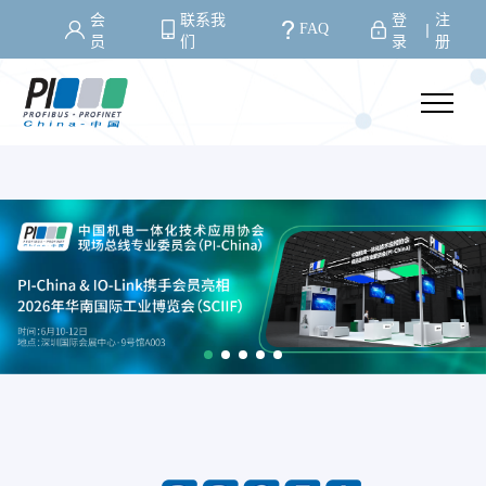
会
联系我
登
注
FAQ
丨
员
们
录
册