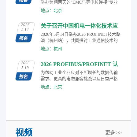
场技术交流、合作洽谈，深度洞察自动化
举办为期两天的“EMC与等电位连接”专业
技术前沿趋势。
培训课程。通过理论讲解、案例分析与现
地点：北京
场测量相结合的方式，系统解析工业网络
中电磁兼容（EMC）、屏蔽、接地及等电
2026
关于召开中国机电一体化技术应
位连接的关键问题。
5.14
用协会现场总线专业委员会 2026
2026年5月14日举办2026 PROFINET技术路
PROFINET技术路演（杭州站）
演（杭州站），共同探讨工业通信技术的
最新进展、应用实践及未来趋势。
的通知
地点：杭州
2026
2026 PROFIBUS/PROFINET 认
5.19
证工程师技术培训报名
为帮助工业企业应对不断增长的数据传输
需求、更高的电磁兼容挑战以及日益严格
的网络安全要求，盈速工业通讯技术（北
地点：北京
京）有限公司正式发布2026年度工业网络
通讯技术培训计划，诚邀广大工业自动化
及网络技术专业人士报名参加。
视频
更多 >>