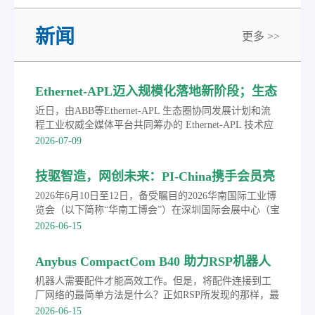
新闻
更多 >>
Ethernet-APL迈入规模化落地新阶段；生态
圈联合发布APL选型手册
近日，由ABB等Ethernet-APL 生态圈协同发展计划和流
程工业权威全媒体平台共同筹办的 Ethernet-APL 技术应
用巡回研讨会首站落地浙江宁波。会上，生态圈成员单
2026-07-09
位联合发布《Ethernet-APL 产品选型手册》。依托领先
工业以太网技术与深耕行业的实践积淀，ABB 致力于助
技驱智造，网创未来：PI-China携手会员亮
力广大流程工业用户打通端到端完整数据链路，打破传
相华南工博会并成功举办PROFINET技术路
统数据孤岛，为工厂智能化转型和迈向AI驱动的自主智
2026年6月10日至12日，备受瞩目的2026华南国际工业博
能运营夯实数据根基。
演
览会（以下简称“华南工博会”）在深圳国际会展中心（宝
安新馆）盛大举行。作为工业通信与自动化技术领域的
2026-06-15
权威行业组织，中国机电一体化技术应用协会现场总线
专业委员会（PI-China）携手多家会员单位亮相本次盛
Anybus CompactCom B40 助力RSP机器人
会，并同期举办了“技驱智造 网创未来”2026年
配件客户实现PROFINET等主流协议
PROFINET技术路演，全面展示了以PROFINET技术为核
机器人需要配件才能高效工作。但是，将配件连接到工
心的工业通信创新成果，成为本届展会推动制造业数字
厂网络的最简单方法是什么？正如RSP所发现的那样，最
化转型的一大亮点。
简单的方法是使用Anybus的现成产品和专业知识。
2026-06-15