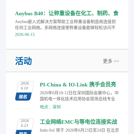
Anybus B40：让称重设备在化工、制药、食
品行业任意切换PROFINET等主流协议
Anybus嵌入式解决方案帮助工业称重设备制造商连接到
任何工业网络。多网络连接使称重设备能够轻松访问不
同的控制系统，加快了上市时间。
2026-06-15
活动
更多 >>
2026
PI-China & IO-Link 携手会员亮
6.10
相2026华南国际工业博览会
2026年6月10-12日在深圳国际会展中心，中
国机电一体化技术应用协会现场总线专业
委员会（PI-China）作为常驻展商，携手PI-
地点：深圳
China会员，共同展示在智能制造、工业物
联、自动化控制及智能传感等领域的研究
2026
工业网络EMC与等电位连接实战
成果与创新应用，涵盖丰富多元的数字化
6.23
转型通信解决方案。届时，观众可参与现
培训通知
Indu-Sol 将于 2026年6月23日至24日 在北京