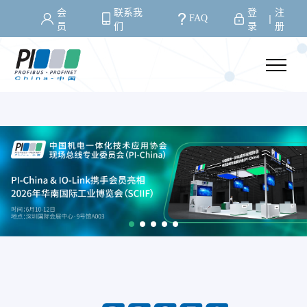
会
联系我
登
注
FAQ
丨
员
们
录
册