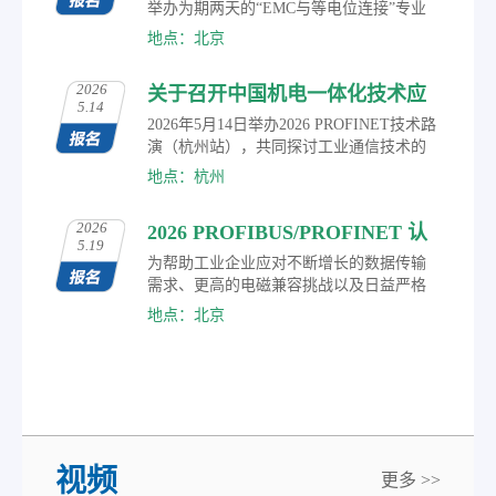
场技术交流、合作洽谈，深度洞察自动化
举办为期两天的“EMC与等电位连接”专业
技术前沿趋势。
培训课程。通过理论讲解、案例分析与现
地点：北京
场测量相结合的方式，系统解析工业网络
中电磁兼容（EMC）、屏蔽、接地及等电
2026
关于召开中国机电一体化技术应
位连接的关键问题。
5.14
用协会现场总线专业委员会 2026
2026年5月14日举办2026 PROFINET技术路
PROFINET技术路演（杭州站）
演（杭州站），共同探讨工业通信技术的
最新进展、应用实践及未来趋势。
的通知
地点：杭州
2026
2026 PROFIBUS/PROFINET 认
5.19
证工程师技术培训报名
为帮助工业企业应对不断增长的数据传输
需求、更高的电磁兼容挑战以及日益严格
的网络安全要求，盈速工业通讯技术（北
地点：北京
京）有限公司正式发布2026年度工业网络
通讯技术培训计划，诚邀广大工业自动化
及网络技术专业人士报名参加。
视频
更多 >>