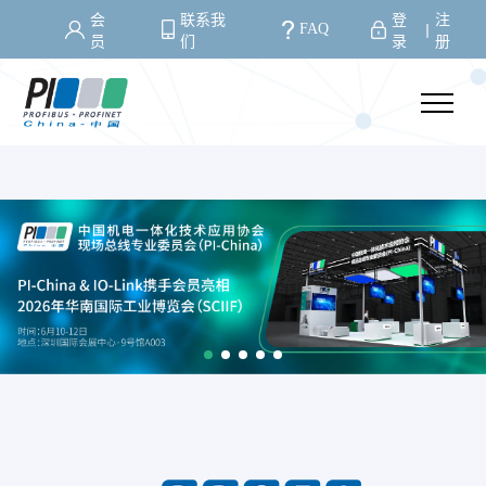
会
联系我
登
注
FAQ
丨
员
们
录
册