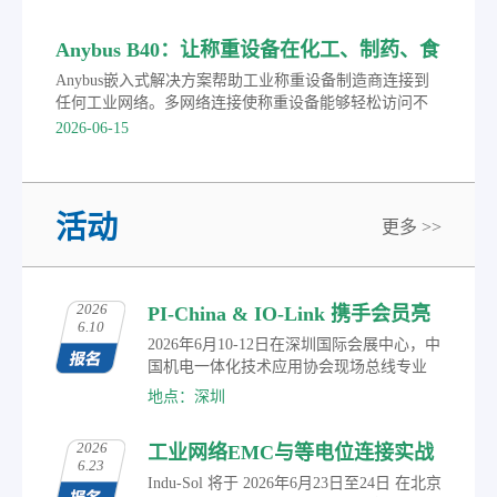
Anybus B40：让称重设备在化工、制药、食
品行业任意切换PROFINET等主流协议
Anybus嵌入式解决方案帮助工业称重设备制造商连接到
任何工业网络。多网络连接使称重设备能够轻松访问不
同的控制系统，加快了上市时间。
2026-06-15
活动
更多 >>
2026
PI-China & IO-Link 携手会员亮
6.10
相2026华南国际工业博览会
2026年6月10-12日在深圳国际会展中心，中
国机电一体化技术应用协会现场总线专业
委员会（PI-China）作为常驻展商，携手PI-
地点：深圳
China会员，共同展示在智能制造、工业物
联、自动化控制及智能传感等领域的研究
2026
工业网络EMC与等电位连接实战
成果与创新应用，涵盖丰富多元的数字化
6.23
转型通信解决方案。届时，观众可参与现
培训通知
Indu-Sol 将于 2026年6月23日至24日 在北京