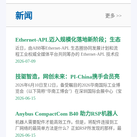
新闻
更多 >>
Ethernet-APL迈入规模化落地新阶段；生态
圈联合发布APL选型手册
近日，由ABB等Ethernet-APL 生态圈协同发展计划和流
程工业权威全媒体平台共同筹办的 Ethernet-APL 技术应
用巡回研讨会首站落地浙江宁波。会上，生态圈成员单
2026-07-09
位联合发布《Ethernet-APL 产品选型手册》。依托领先
工业以太网技术与深耕行业的实践积淀，ABB 致力于助
技驱智造，网创未来：PI-China携手会员亮
力广大流程工业用户打通端到端完整数据链路，打破传
相华南工博会并成功举办PROFINET技术路
统数据孤岛，为工厂智能化转型和迈向AI驱动的自主智
2026年6月10日至12日，备受瞩目的2026华南国际工业博
能运营夯实数据根基。
演
览会（以下简称“华南工博会”）在深圳国际会展中心（宝
安新馆）盛大举行。作为工业通信与自动化技术领域的
2026-06-15
权威行业组织，中国机电一体化技术应用协会现场总线
专业委员会（PI-China）携手多家会员单位亮相本次盛
Anybus CompactCom B40 助力RSP机器人
会，并同期举办了“技驱智造 网创未来”2026年
配件客户实现PROFINET等主流协议
PROFINET技术路演，全面展示了以PROFINET技术为核
机器人需要配件才能高效工作。但是，将配件连接到工
心的工业通信创新成果，成为本届展会推动制造业数字
厂网络的最简单方法是什么？正如RSP所发现的那样，最
化转型的一大亮点。
简单的方法是使用Anybus的现成产品和专业知识。
2026-06-15