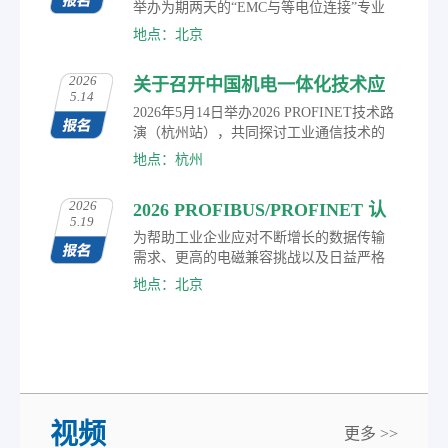
场技术交流、合作洽谈，深度洞察自动化
举办为期两天的“EMC与等电位连接”专业
技术前沿趋势。
培训课程。通过理论讲解、案例分析与现
地点：北京
场测量相结合的方式，系统解析工业网络
中电磁兼容（EMC）、屏蔽、接地及等电
2026
关于召开中国机电一体化技术应
位连接的关键问题。
5.14
用协会现场总线专业委员会 2026
2026年5月14日举办2026 PROFINET技术路
PROFINET技术路演（杭州站）
演（杭州站），共同探讨工业通信技术的
最新进展、应用实践及未来趋势。
的通知
地点：杭州
2026
2026 PROFIBUS/PROFINET 认
5.19
证工程师技术培训报名
为帮助工业企业应对不断增长的数据传输
需求、更高的电磁兼容挑战以及日益严格
的网络安全要求，盈速工业通讯技术（北
地点：北京
京）有限公司正式发布2026年度工业网络
通讯技术培训计划，诚邀广大工业自动化
及网络技术专业人士报名参加。
视频
更多 >>