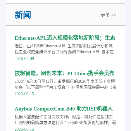
新闻
更多 >>
Ethernet-APL迈入规模化落地新阶段；生态
圈联合发布APL选型手册
近日，由ABB等Ethernet-APL 生态圈协同发展计划和流
程工业权威全媒体平台共同筹办的 Ethernet-APL 技术应
用巡回研讨会首站落地浙江宁波。会上，生态圈成员单
2026-07-09
位联合发布《Ethernet-APL 产品选型手册》。依托领先
工业以太网技术与深耕行业的实践积淀，ABB 致力于助
技驱智造，网创未来：PI-China携手会员亮
力广大流程工业用户打通端到端完整数据链路，打破传
相华南工博会并成功举办PROFINET技术路
统数据孤岛，为工厂智能化转型和迈向AI驱动的自主智
2026年6月10日至12日，备受瞩目的2026华南国际工业博
能运营夯实数据根基。
演
览会（以下简称“华南工博会”）在深圳国际会展中心（宝
安新馆）盛大举行。作为工业通信与自动化技术领域的
2026-06-15
权威行业组织，中国机电一体化技术应用协会现场总线
专业委员会（PI-China）携手多家会员单位亮相本次盛
Anybus CompactCom B40 助力RSP机器人
会，并同期举办了“技驱智造 网创未来”2026年
配件客户实现PROFINET等主流协议
PROFINET技术路演，全面展示了以PROFINET技术为核
机器人需要配件才能高效工作。但是，将配件连接到工
心的工业通信创新成果，成为本届展会推动制造业数字
厂网络的最简单方法是什么？正如RSP所发现的那样，最
化转型的一大亮点。
简单的方法是使用Anybus的现成产品和专业知识。
2026-06-15