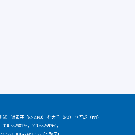
测试：谢素芬（PN&PB） 徐大千（PB） 李春成（PN）
10-63268136，010-63259360，
63259897 010-63490355（实验室）