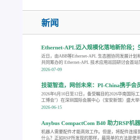
新闻
Ethernet-APL迈入规模化落地新阶段
选型手册
近日，由ABB等Ethernet-APL 生态圈协同发
共同筹办的 Ethernet-APL 技术应用巡回研讨
圈成员单位联合发布《Ethernet-APL 产品选型
2026-07-09
术与深耕行业的实践积淀，ABB 致力于助力广大
数据链路，打破传统数据孤岛，为工厂智能化转型和
技驱智造，网创未来：PI-China携手
营夯实数据根基。
成功举办PROFINET技术路演
2026年6月10日至12日，备受瞩目的2026华南国
工博会”）在深圳国际会展中心（宝安新馆）盛大
化技术领域的权威行业组织，中国机电一体化技术
2026-06-15
会（PI-China）携手多家会员单位亮相本次盛会，
创未来”2026年PROFINET技术路演，全面展示了以
Anybus CompactCom B40 助力R
业通信创新成果，成为本届展会推动制造业数字化
PROFINET等主流协议
机器人需要配件才能高效工作。但是，将配件连接
什么？正如RSP所发现的那样，最简单的方法是使用A