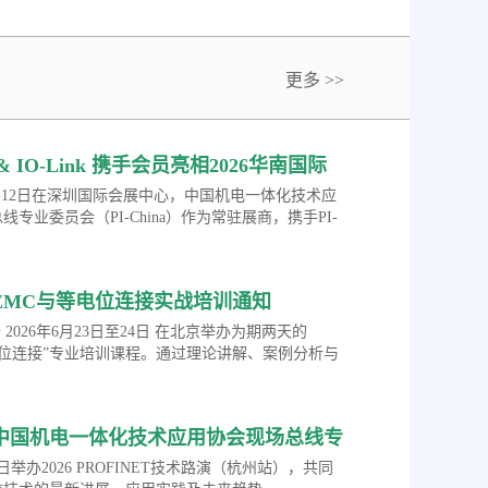
更多 >>
a & IO-Link 携手会员亮相2026华南国际
会
月10-12日在深圳国际会展中心，中国机电一体化技术应
专业委员会（PI-China）作为常驻展商，携手PI-
员，共同展示在智能制造、工业物联、自动化控制及智能
的研究成果与创新应用，涵盖丰富多元的数字化转型
案。届时，观众可参与现场技术交流、合作洽谈，深
EMC与等电位连接实战培训通知
化技术前沿趋势。
 将于 2026年6月23日至24日 在北京举办为期两天的
电位连接”专业培训课程。通过理论讲解、案例分析与
结合的方式，系统解析工业网络中电磁兼容
屏蔽、接地及等电位连接的关键问题。
中国机电一体化技术应用协会现场总线专
2026 PROFINET技术路演（杭州站）的
14日举办2026 PROFINET技术路演（杭州站），共同