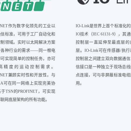
FINET作为数字化领先的工业以
IO-Link是世界上首个标准化
通信标准，可用于工厂自动化和
IO技术（IEC 61131-9），
控制领域。实时以太网解决方案
控制层一直延伸至最底层的
于各种行业的需求——同一根电
层。IO-Link可在传感器/执
即可实现简单的控制任务，亦可
控制层之间建立双向数据通信
高精度的运动控制需求。
信接口是一种独立于现场总线
FINET兼顾实时性和开放性，与
点连接，可与非屏蔽标准电缆
 UA可在同一网络上实现完美协
用。
于TSN的PROFINET，可实现
互联网底层架构的所有功能。