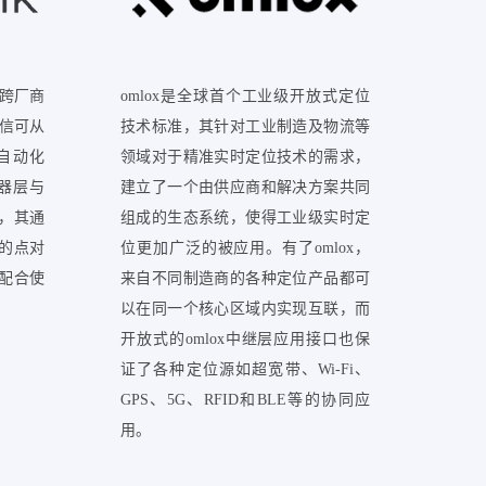
的跨厂商
omlox是全球首个工业级开放式定位
其通信可从
技术标准，其针对工业制造及物流等
自动化
领域对于精准实时定位技术的需求，
行器层与
建立了一个由供应商和解决方案共同
，其通
组成的生态系统，使得工业级实时定
的点对
位更加广泛的被应用。有了omlox，
配合使
来自不同制造商的各种定位产品都可
以在同一个核心区域内实现互联，而
开放式的omlox中继层应用接口也保
证了各种定位源如超宽带、Wi-Fi、
GPS、5G、RFID和BLE等的协同应
用。