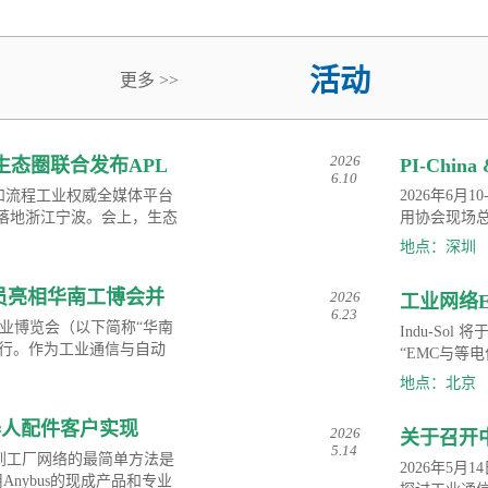
活动
更多 >>
2026
；生态圈联合发布APL
PI-Chin
6.10
工业博览
展计划和流程工业权威全媒体平台
2026年6
会首站落地浙江宁波。会上，生态
用协会现场总线
手册》。依托领先工业以太网技
China会
地点：深圳
流程工业用户打通端到端完整
传感等领域
迈向AI驱动的自主智能运
通信解决方
会员亮相华南工博会并
2026
工业网络
度洞察自动
6.23
际工业博览会（以下简称“华南
Indu-Sol
举行。作为工业通信与自动
“EMC与等
应用协会现场总线专业委员
现场测量相
地点：北京
并同期举办了“技驱智造 网
（EMC）、
PROFINET技术为核心的工
SP机器人配件客户实现
2026
关于召开
转型的一大亮点。
5.14
到工厂网络的最简单方法是
业委员会 
2026年5月
nybus的现成产品和专业